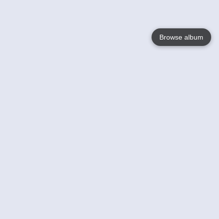
Browse album
Language
English
Nederlands
Français
Jouw
Help
Lees Meer