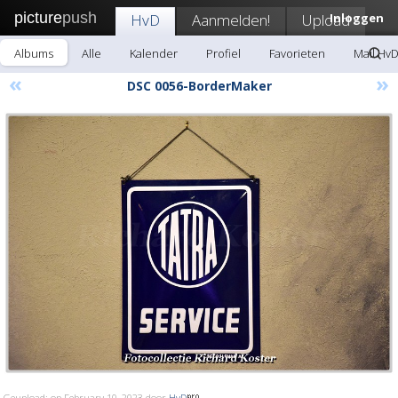
picture
push
HvD
Aanmelden!
Upload
Inloggen
Albums
Alle
Kalender
Profiel
Favorieten
Mail Hv
«
»
DSC 0056-BorderMaker
Geupload: op February 10, 2023 door
HvD