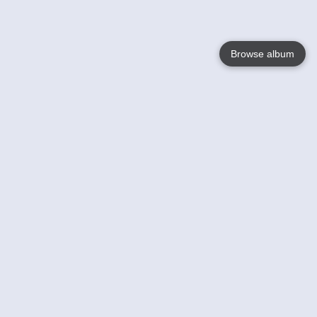
Browse album
Language
English
Nederlands
Français
Jouw
Help
Lees Meer