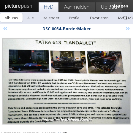
picture
push
HvD
Aanmelden!
Upload
Inloggen
Albums
Alle
Kalender
Profiel
Favorieten
Mail Hv
«
»
DSC 0054-BorderMaker
Geupload: op February 10, 2023 door
HvD