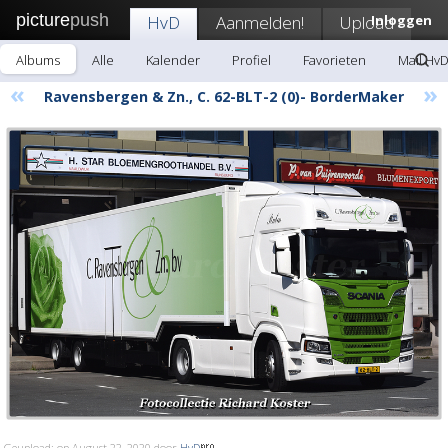
picture
push
HvD
Aanmelden!
Upload
Inloggen
Albums
Alle
Kalender
Profiel
Favorieten
Mail Hv
«
»
Ravensbergen & Zn., C. 62-BLT-2 (0)- BorderMaker
Geupload: op August 22, 2020 door
HvD