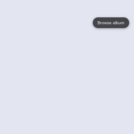
Browse album
Language
English
Nederlands
Français
Jouw
Help
Lees Meer