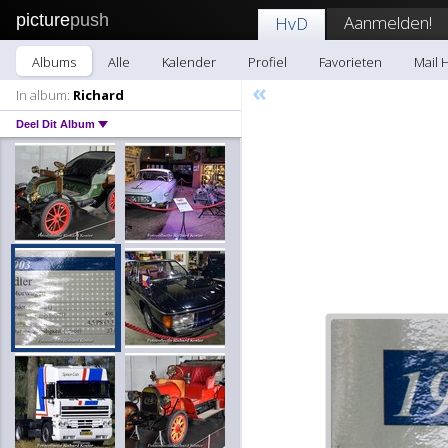
picture
push
Aanmelden!
HvD
Albums
Alle
Kalender
Profiel
Favorieten
Mail 
«
In album:
Richard
Deel Dit Album