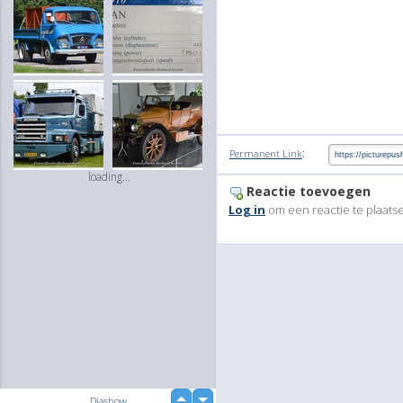
:
Permanent Link
loading...
Reactie toevoegen
Log in
om een reactie te plaats
up
Diashow