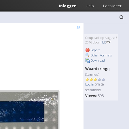
Inloggen
Help
Lees Meer
»
Geupload: op August 8,
2016 door
HvD
Report
Other Formats
Download
Waardering:
(
Stemmers)
om te
Log in
stemmen!
Views:
598