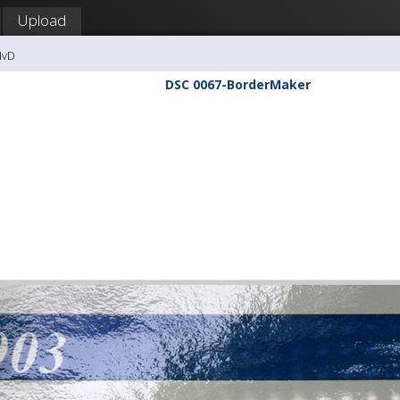
Upload
HvD
DSC 0067-BorderMaker