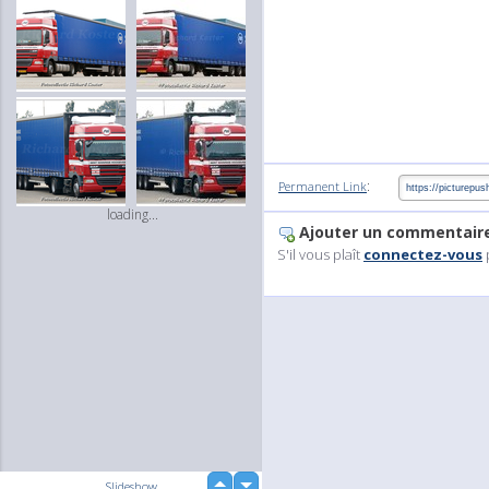
:
Permanent Link
loading...
Ajouter un commentair
S'il vous plaît
connectez-vous
up
Slideshow