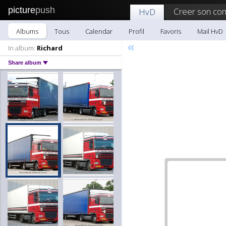
picture
push
Creer son co
HvD
Albums
Tous
Calendar
Profil
Favoris
Mail HvD
«
In album:
Richard
Share album