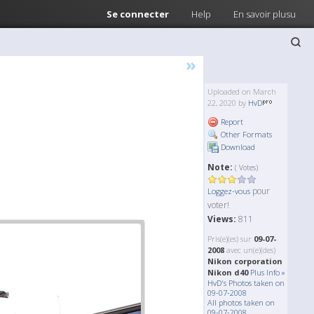
Se connecter
Help
En savoir plusu
»
Uploaded on March
22, 2020 by
HvD
Report
Other Formats
Download
Note:
( Votes)
pour
Loggez-vous
voter!
Views:
811
Pris(e)(es) sur
09-07-
2008
avec un(e)(des)
Nikon corporation
Nikon d40
Plus Info »
HvD's Photos taken on
09-07-2008
All photos taken on
09-07-2008