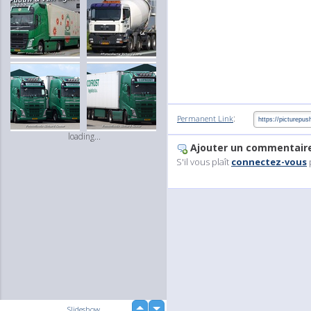
:
Permanent Link
loading...
Ajouter un commentair
S'il vous plaît
connectez-vous
up
Slideshow