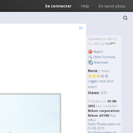
Se connecter
Help
En savoir plusu
»
Uploaded on March
15, 2020 by
HvD
Report
Other Formats
Download
Note:
( Votes)
pour
Loggez-vous
voter!
Views:
829
Pris(e)(es) sur
01-09-
2013
avec un(e)(des)
Nikon corporation
Nikon d3100
Plus
Info »
HvD's Photos taken on
01-09-2013
All photos taken on