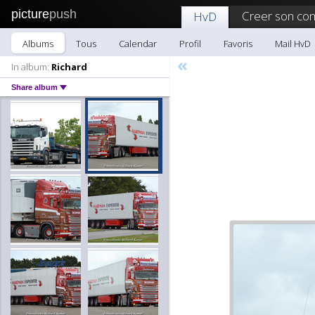
picture
push
Creer son co
HvD
Albums
Tous
Calendar
Profil
Favoris
Mail HvD
«
In album:
Richard
Share album