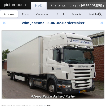
picture
push
HvD
Creer son compte!
Se connecter
Publier
Albums
Tous
Calendar
Profil
Favoris
Mail HvD
«
»
Wim Jaarsma BS-BN-82-BorderMaker
Uploaded on December 30, 2014 by
HvD