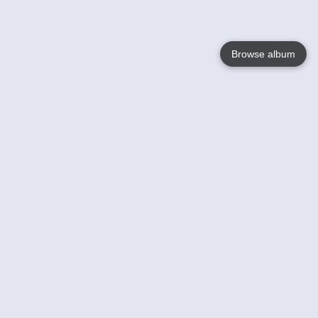
Browse album
Language
English
Nederlands
Français
Votre / vos
Help
En savoir plusu